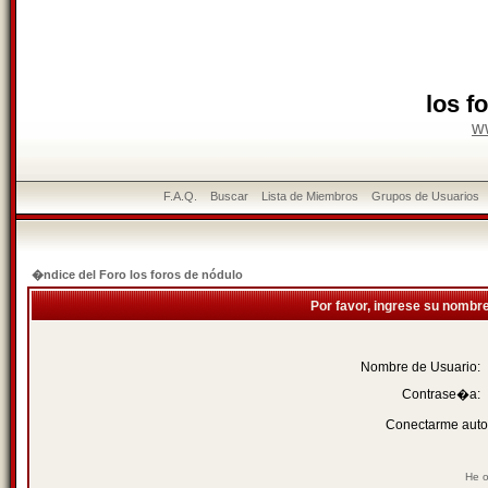
los f
w
F.A.Q.
Buscar
Lista de Miembros
Grupos de Usuarios
�ndice del Foro los foros de nódulo
Por favor, ingrese su nombr
Nombre de Usuario:
Contrase�a:
Conectarme auto
He o