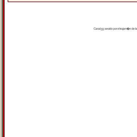
Canal
rss
servido por el
trujam�n
de la