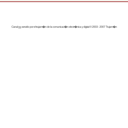
Canal
rss
servido por el
trujam�n
de la comunicaci�n electr�nica y digital © 2003 - 2007 Trujam�n