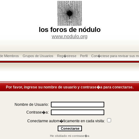
los foros de nódulo
www.nodulo.org
 de Miembros
Grupos de Usuarios
Reg�strese
Perfil
Con�ctese para revisar sus m
Por favor, ingrese su nombre de usuario y contrase�a para conectarse.
Nombre de Usuario:
Contrase�a:
Conectarme autom�ticamente en cada visita:
He olvidado mi contrase�a