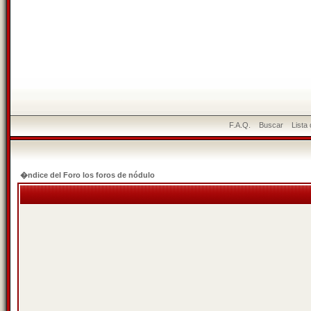
F.A.Q.
Buscar
Lista
�ndice del Foro los foros de nódulo