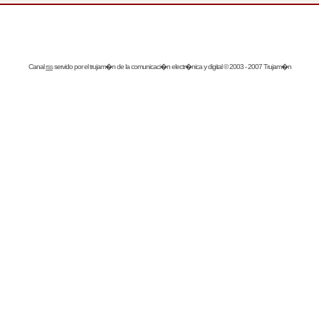
Canal
rss
servido por el
trujam�n
de la comunicaci�n electr�nica y digital © 2003 - 2007 Trujam�n