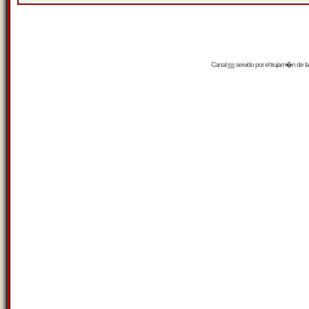
Canal
rss
servido por el
trujam�n
de la