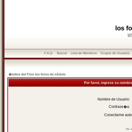
los f
w
F.A.Q.
Buscar
Lista de Miembros
Grupos de Usuarios
�ndice del Foro los foros de nódulo
Por favor, ingrese su nombr
Nombre de Usuario:
Contrase�a:
Conectarme auto
He o