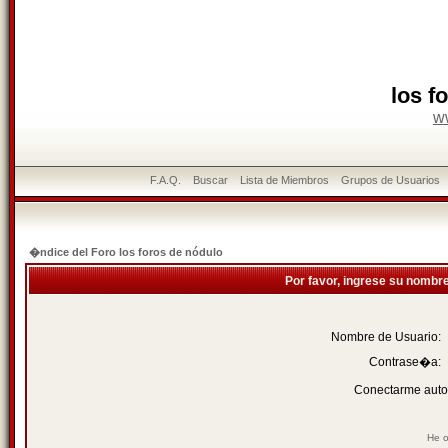
los f
w
F.A.Q.
Buscar
Lista de Miembros
Grupos de Usuarios
�ndice del Foro los foros de nódulo
Por favor, ingrese su nombr
Nombre de Usuario:
Contrase�a:
Conectarme auto
He o