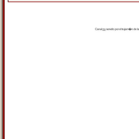
Canal
rss
servido por el
trujam�n
de la