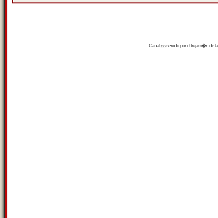
Canal
rss
servido por el
trujam�n
de la