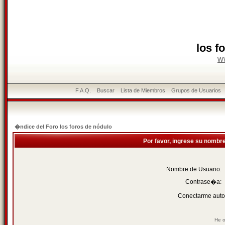
los f
w
F.A.Q.
Buscar
Lista de Miembros
Grupos de Usuarios
�ndice del Foro los foros de nódulo
Por favor, ingrese su nombr
Nombre de Usuario:
Contrase�a:
Conectarme auto
He o