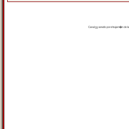
Canal
rss
servido por el
trujam�n
de la