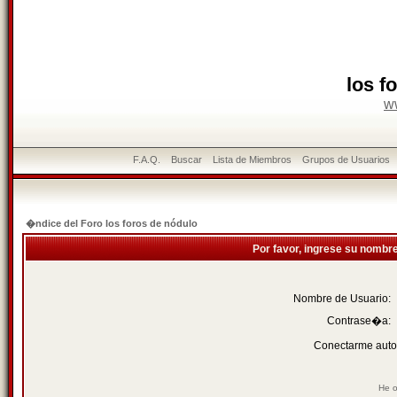
los f
w
F.A.Q.
Buscar
Lista de Miembros
Grupos de Usuarios
�ndice del Foro los foros de nódulo
Por favor, ingrese su nombr
Nombre de Usuario:
Contrase�a:
Conectarme auto
He o