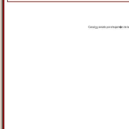
Canal
rss
servido por el
trujam�n
de la