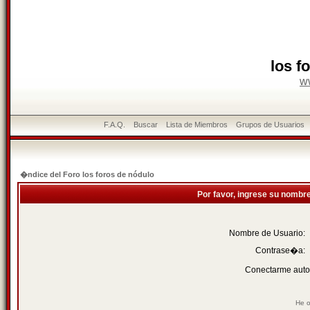
los f
w
F.A.Q.
Buscar
Lista de Miembros
Grupos de Usuarios
�ndice del Foro los foros de nódulo
Por favor, ingrese su nombr
Nombre de Usuario:
Contrase�a:
Conectarme auto
He o