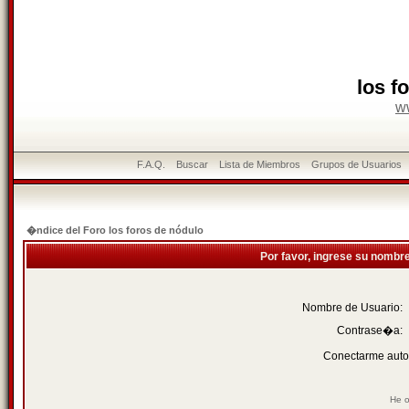
los f
w
F.A.Q.
Buscar
Lista de Miembros
Grupos de Usuarios
�ndice del Foro los foros de nódulo
Por favor, ingrese su nombr
Nombre de Usuario:
Contrase�a:
Conectarme auto
He o