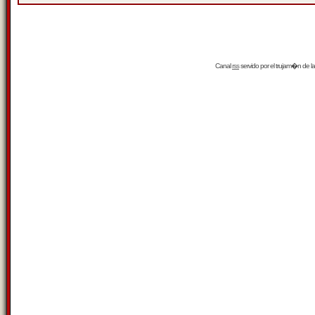
Canal
rss
servido por el
trujam�n
de la