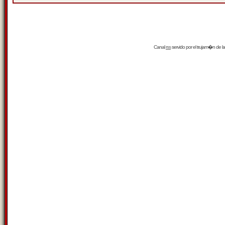
Canal
rss
servido por el
trujam�n
de la