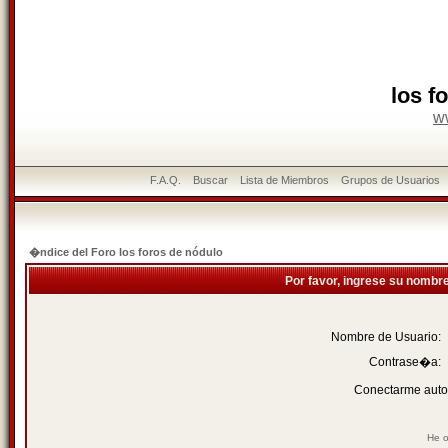
los f
w
F.A.Q.
Buscar
Lista de Miembros
Grupos de Usuarios
�ndice del Foro los foros de nódulo
Por favor, ingrese su nombr
Nombre de Usuario:
Contrase�a:
Conectarme auto
He o