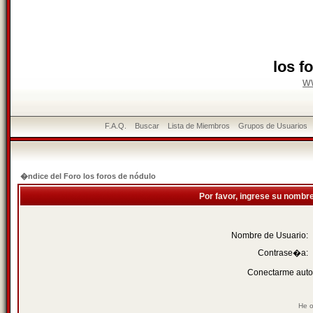
los f
w
F.A.Q.
Buscar
Lista de Miembros
Grupos de Usuarios
�ndice del Foro los foros de nódulo
Por favor, ingrese su nombr
Nombre de Usuario:
Contrase�a:
Conectarme auto
He o