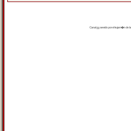
Canal
rss
servido por el
trujam�n
de la