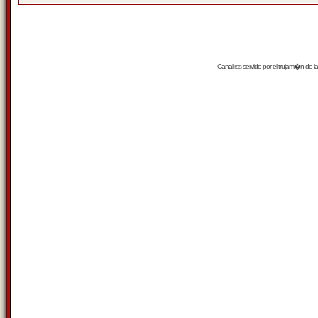
Canal
rss
servido por el
trujam�n
de la