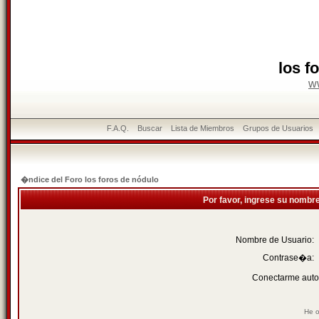
los f
w
F.A.Q.
Buscar
Lista de Miembros
Grupos de Usuarios
�ndice del Foro los foros de nódulo
Por favor, ingrese su nombr
Nombre de Usuario:
Contrase�a:
Conectarme auto
He o