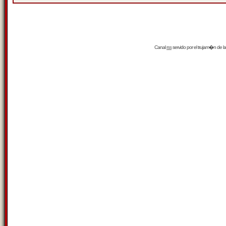
Canal
rss
servido por el
trujam�n
de la