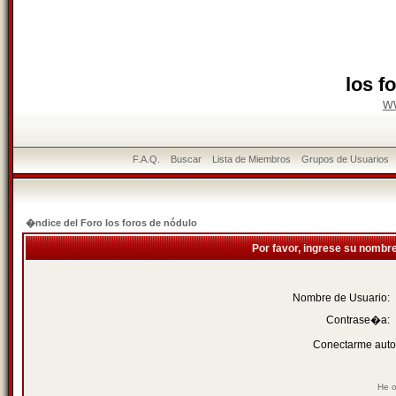
los f
w
F.A.Q.
Buscar
Lista de Miembros
Grupos de Usuarios
�ndice del Foro los foros de nódulo
Por favor, ingrese su nombr
Nombre de Usuario:
Contrase�a:
Conectarme auto
He o