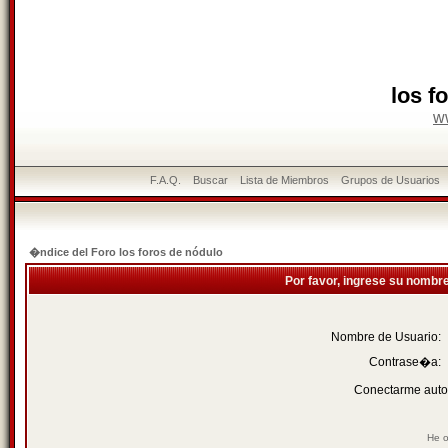
los f
w
F.A.Q.
Buscar
Lista de Miembros
Grupos de Usuarios
�ndice del Foro los foros de nódulo
Por favor, ingrese su nombr
Nombre de Usuario:
Contrase�a:
Conectarme auto
He o