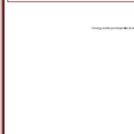
Canal
rss
servido por el
trujam�n
de la