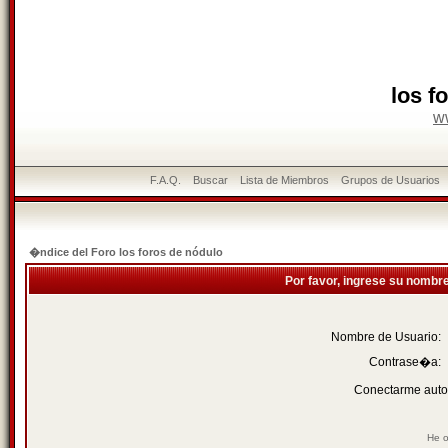
los f
w
F.A.Q.
Buscar
Lista de Miembros
Grupos de Usuarios
�ndice del Foro los foros de nódulo
Por favor, ingrese su nombr
Nombre de Usuario:
Contrase�a:
Conectarme auto
He o