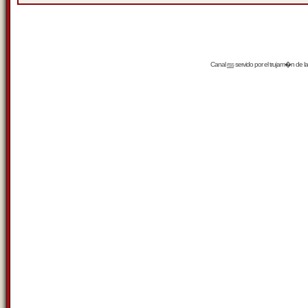
Canal
rss
servido por el
trujam�n
de la