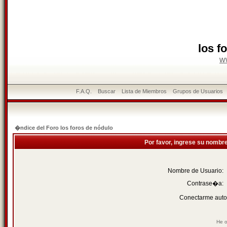
los f
w
F.A.Q.
Buscar
Lista de Miembros
Grupos de Usuarios
�ndice del Foro los foros de nódulo
Por favor, ingrese su nombr
Nombre de Usuario:
Contrase�a:
Conectarme auto
He o