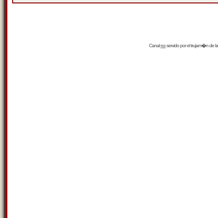
Canal
rss
servido por el
trujam�n
de la