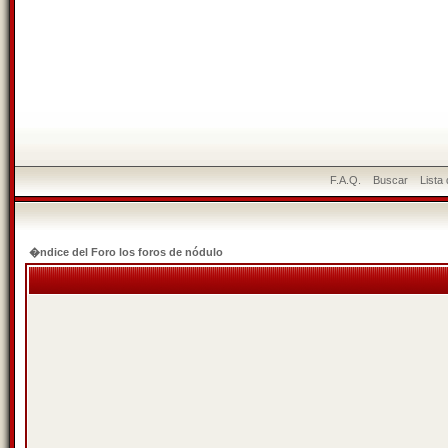
F.A.Q.
Buscar
Lista
�ndice del Foro los foros de nódulo