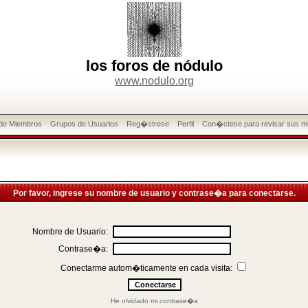
los foros de nódulo
www.nodulo.org
 de Miembros
Grupos de Usuarios
Reg�strese
Perfil
Con�ctese para revisar sus m
Por favor, ingrese su nombre de usuario y contrase�a para conectarse.
Nombre de Usuario:
Contrase�a:
Conectarme autom�ticamente en cada visita:
He olvidado mi contrase�a