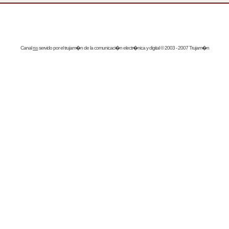
Canal
rss
servido por el
trujam�n
de la comunicaci�n electr�nica y digital © 2003 - 2007 Trujam�n