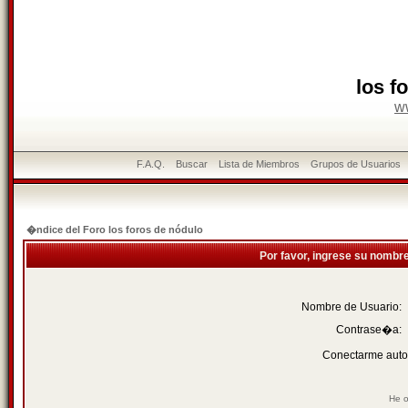
los f
w
F.A.Q.
Buscar
Lista de Miembros
Grupos de Usuarios
�ndice del Foro los foros de nódulo
Por favor, ingrese su nombr
Nombre de Usuario:
Contrase�a:
Conectarme auto
He o