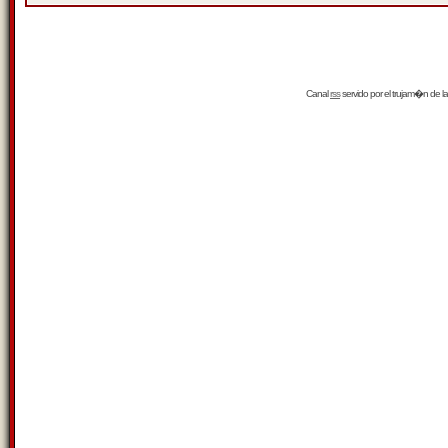
Canal
rss
servido por el
trujam�n
de la