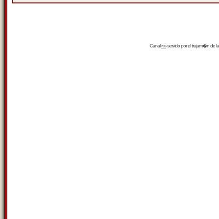
Canal
rss
servido por el
trujam�n
de la