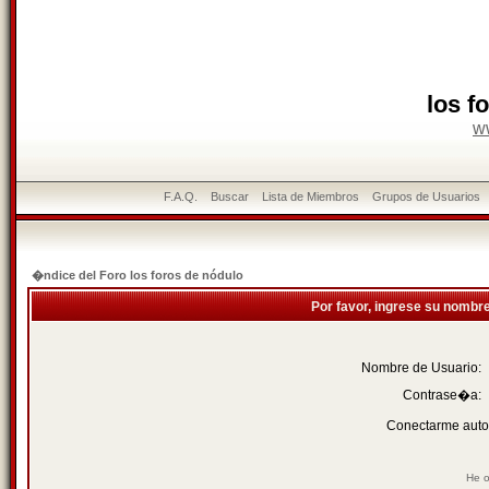
los f
w
F.A.Q.
Buscar
Lista de Miembros
Grupos de Usuarios
�ndice del Foro los foros de nódulo
Por favor, ingrese su nombr
Nombre de Usuario:
Contrase�a:
Conectarme auto
He o