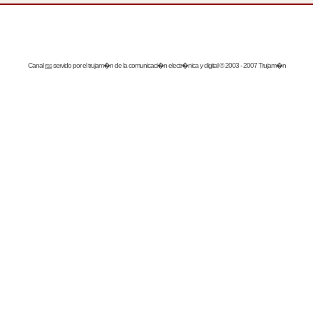
Canal
rss
servido por el
trujam�n
de la comunicaci�n electr�nica y digital © 2003 - 2007 Trujam�n