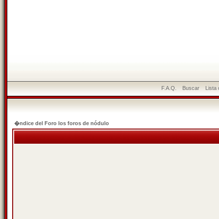
F.A.Q.
Buscar
Lista
�ndice del Foro los foros de nódulo