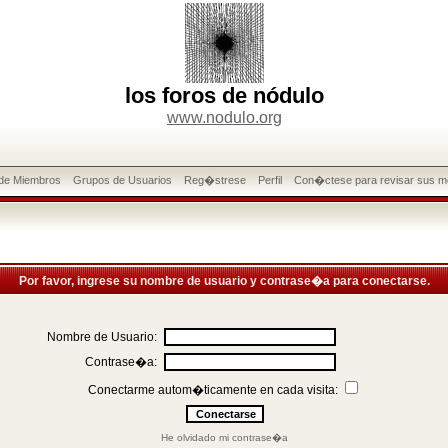
los foros de nódulo
www.nodulo.org
 de Miembros
Grupos de Usuarios
Reg�strese
Perfil
Con�ctese para revisar sus m
Por favor, ingrese su nombre de usuario y contrase�a para conectarse.
Nombre de Usuario:
Contrase�a:
Conectarme autom�ticamente en cada visita:
He olvidado mi contrase�a