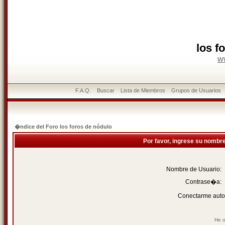
los f
w
F.A.Q.
Buscar
Lista de Miembros
Grupos de Usuarios
�ndice del Foro los foros de nódulo
Por favor, ingrese su nombr
Nombre de Usuario:
Contrase�a:
Conectarme auto
He o