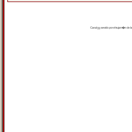
Canal
rss
servido por el
trujam�n
de la