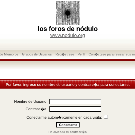
los foros de nódulo
www.nodulo.org
 de Miembros
Grupos de Usuarios
Reg�strese
Perfil
Con�ctese para revisar sus m
Por favor, ingrese su nombre de usuario y contrase�a para conectarse.
Nombre de Usuario:
Contrase�a:
Conectarme autom�ticamente en cada visita:
He olvidado mi contrase�a