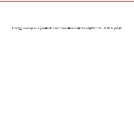
Canal
rss
servido por el
trujam�n
de la comunicaci�n electr�nica y digital © 2003 - 2007 Trujam�n