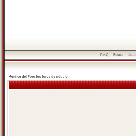
F.A.Q.
Buscar
Lista
�ndice del Foro los foros de nódulo