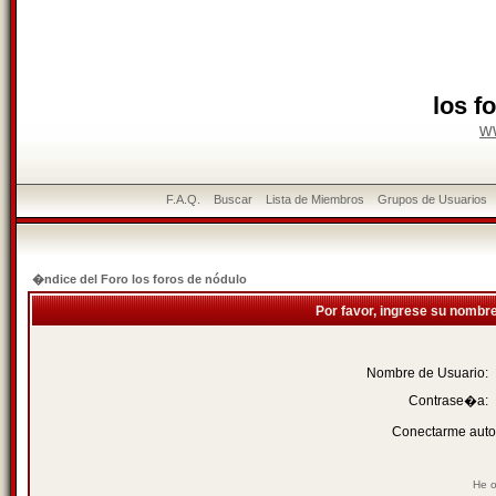
los f
w
F.A.Q.
Buscar
Lista de Miembros
Grupos de Usuarios
�ndice del Foro los foros de nódulo
Por favor, ingrese su nombr
Nombre de Usuario:
Contrase�a:
Conectarme auto
He o