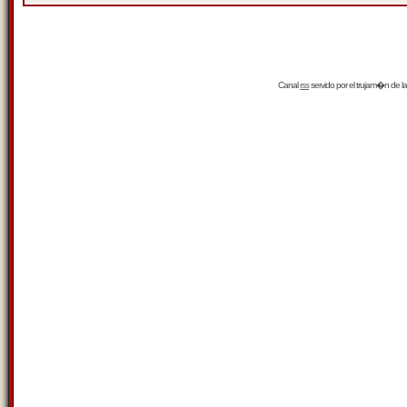
Canal
rss
servido por el
trujam�n
de la