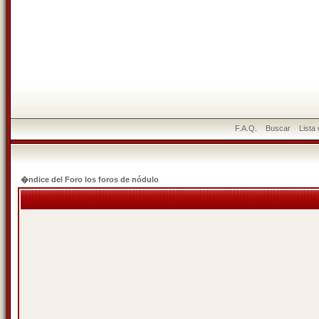
F.A.Q.
Buscar
Lista
�ndice del Foro los foros de nódulo