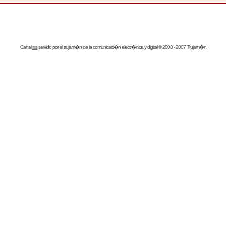
Canal
rss
servido por el
trujam�n
de la comunicaci�n electr�nica y digital © 2003 - 2007 Trujam�n