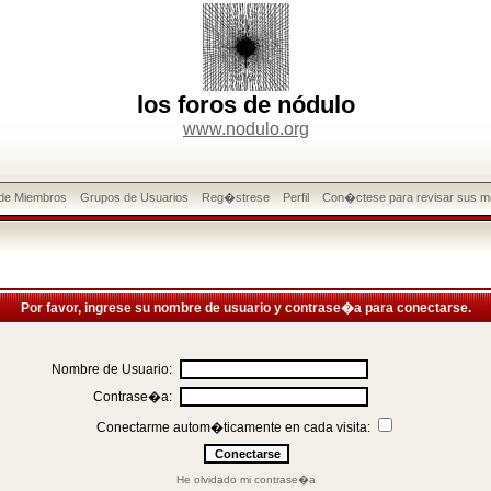
los foros de nódulo
www.nodulo.org
 de Miembros
Grupos de Usuarios
Reg�strese
Perfil
Con�ctese para revisar sus m
Por favor, ingrese su nombre de usuario y contrase�a para conectarse.
Nombre de Usuario:
Contrase�a:
Conectarme autom�ticamente en cada visita:
He olvidado mi contrase�a