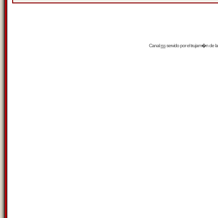
Canal
rss
servido por el
trujam�n
de la