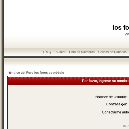
los f
w
F.A.Q.
Buscar
Lista de Miembros
Grupos de Usuarios
�ndice del Foro los foros de nódulo
Por favor, ingrese su nombr
Nombre de Usuario:
Contrase�a:
Conectarme auto
He o