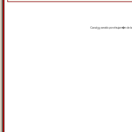
Canal
rss
servido por el
trujam�n
de la