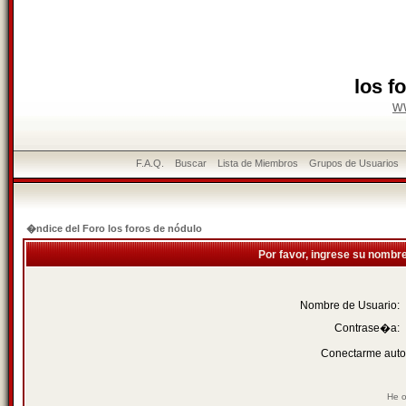
los f
w
F.A.Q.
Buscar
Lista de Miembros
Grupos de Usuarios
�ndice del Foro los foros de nódulo
Por favor, ingrese su nombr
Nombre de Usuario:
Contrase�a:
Conectarme auto
He o