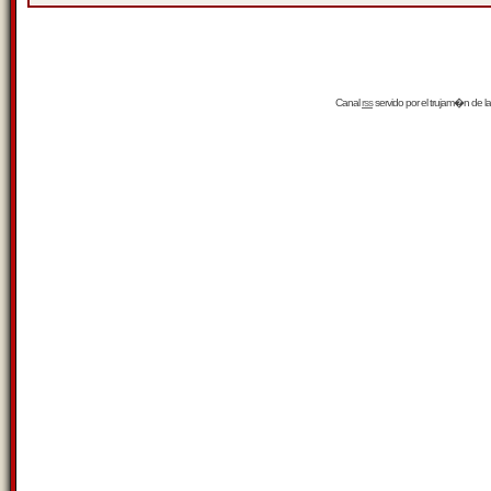
Canal
rss
servido por el
trujam�n
de la