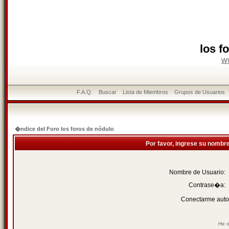
los f
w
F.A.Q.
Buscar
Lista de Miembros
Grupos de Usuarios
�ndice del Foro los foros de nódulo
Por favor, ingrese su nombr
Nombre de Usuario:
Contrase�a:
Conectarme auto
He o