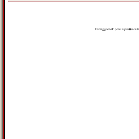
Canal
rss
servido por el
trujam�n
de la