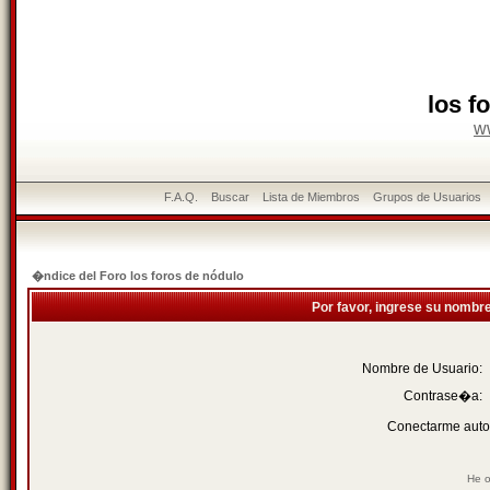
los f
w
F.A.Q.
Buscar
Lista de Miembros
Grupos de Usuarios
�ndice del Foro los foros de nódulo
Por favor, ingrese su nombr
Nombre de Usuario:
Contrase�a:
Conectarme auto
He o