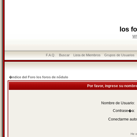
los f
w
F.A.Q.
Buscar
Lista de Miembros
Grupos de Usuarios
�ndice del Foro los foros de nódulo
Por favor, ingrese su nombr
Nombre de Usuario:
Contrase�a:
Conectarme auto
He o