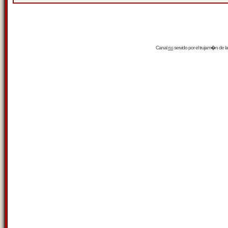
Canal
rss
servido por el
trujam�n
de la