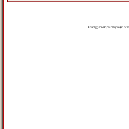
Canal
rss
servido por el
trujam�n
de la