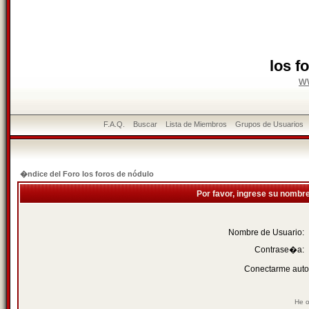
los f
w
F.A.Q.
Buscar
Lista de Miembros
Grupos de Usuarios
�ndice del Foro los foros de nódulo
Por favor, ingrese su nombr
Nombre de Usuario:
Contrase�a:
Conectarme auto
He o