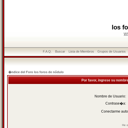
los f
w
F.A.Q.
Buscar
Lista de Miembros
Grupos de Usuarios
�ndice del Foro los foros de nódulo
Por favor, ingrese su nombr
Nombre de Usuario:
Contrase�a:
Conectarme auto
He o