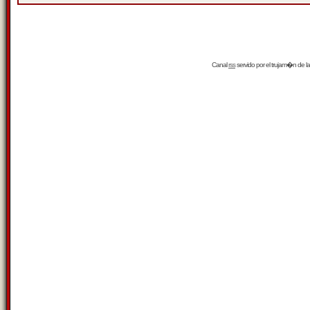
Canal
rss
servido por el
trujam�n
de la