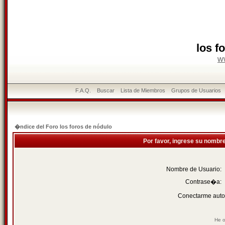
los f
w
F.A.Q.
Buscar
Lista de Miembros
Grupos de Usuarios
�ndice del Foro los foros de nódulo
Por favor, ingrese su nombr
Nombre de Usuario:
Contrase�a:
Conectarme auto
He o