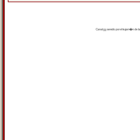
Canal
rss
servido por el
trujam�n
de la