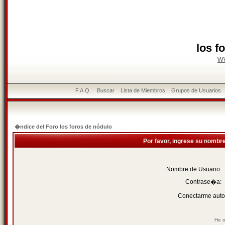
los f
w
F.A.Q.
Buscar
Lista de Miembros
Grupos de Usuarios
�ndice del Foro los foros de nódulo
Por favor, ingrese su nombr
Nombre de Usuario:
Contrase�a:
Conectarme auto
He o