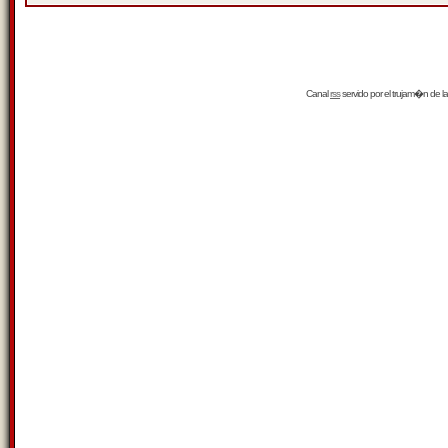
Canal
rss
servido por el
trujam�n
de la