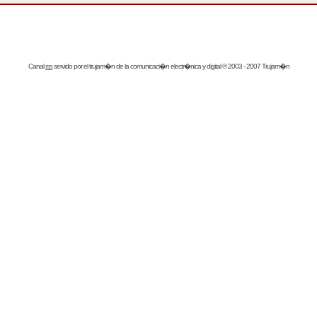
Canal
rss
servido por el
trujam�n
de la comunicaci�n electr�nica y digital © 2003 - 2007 Trujam�n