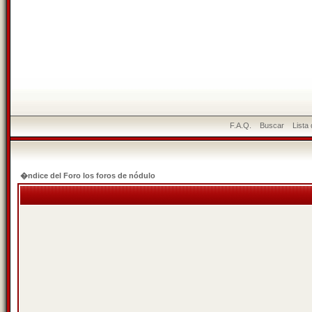
F.A.Q.
Buscar
Lista
�ndice del Foro los foros de nódulo