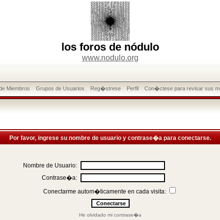
los foros de nódulo
www.nodulo.org
 de Miembros
Grupos de Usuarios
Reg�strese
Perfil
Con�ctese para revisar sus m
Por favor, ingrese su nombre de usuario y contrase�a para conectarse.
Nombre de Usuario:
Contrase�a:
Conectarme autom�ticamente en cada visita:
He olvidado mi contrase�a