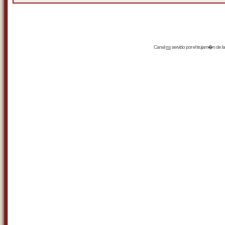
Canal
rss
servido por el
trujam�n
de la