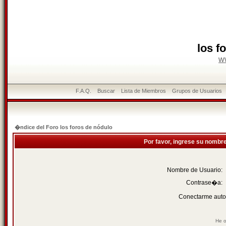
los f
w
F.A.Q.
Buscar
Lista de Miembros
Grupos de Usuarios
�ndice del Foro los foros de nódulo
Por favor, ingrese su nombr
Nombre de Usuario:
Contrase�a:
Conectarme auto
He o