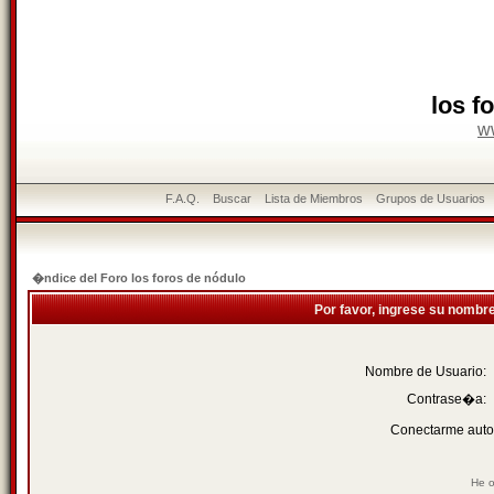
los f
w
F.A.Q.
Buscar
Lista de Miembros
Grupos de Usuarios
�ndice del Foro los foros de nódulo
Por favor, ingrese su nombr
Nombre de Usuario:
Contrase�a:
Conectarme auto
He o