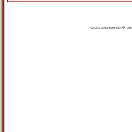
Canal
rss
servido por el
trujam�n
de la