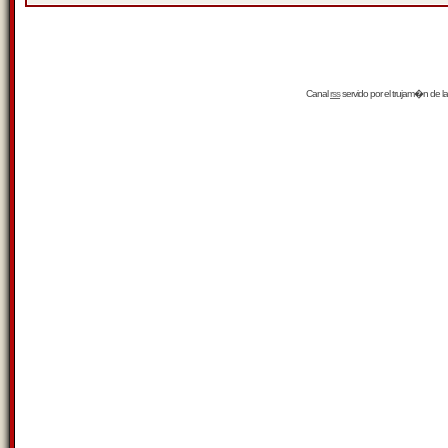
Canal
rss
servido por el
trujam�n
de la