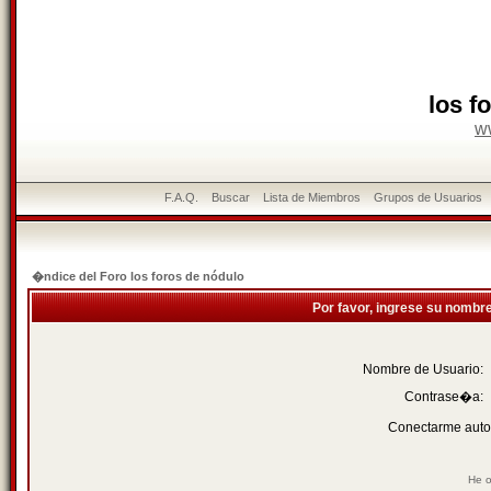
los f
w
F.A.Q.
Buscar
Lista de Miembros
Grupos de Usuarios
�ndice del Foro los foros de nódulo
Por favor, ingrese su nombr
Nombre de Usuario:
Contrase�a:
Conectarme auto
He o