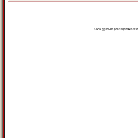
Canal
rss
servido por el
trujam�n
de la