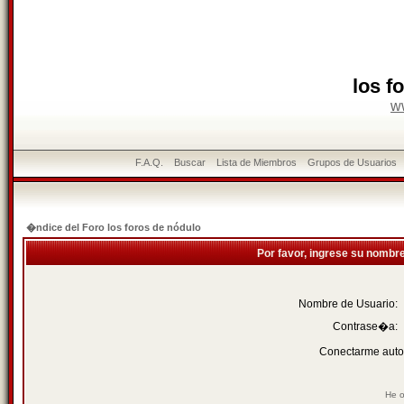
los f
w
F.A.Q.
Buscar
Lista de Miembros
Grupos de Usuarios
�ndice del Foro los foros de nódulo
Por favor, ingrese su nombr
Nombre de Usuario:
Contrase�a:
Conectarme auto
He o