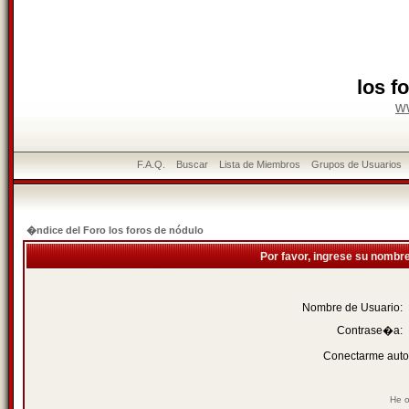
los f
w
F.A.Q.
Buscar
Lista de Miembros
Grupos de Usuarios
�ndice del Foro los foros de nódulo
Por favor, ingrese su nombr
Nombre de Usuario:
Contrase�a:
Conectarme auto
He o