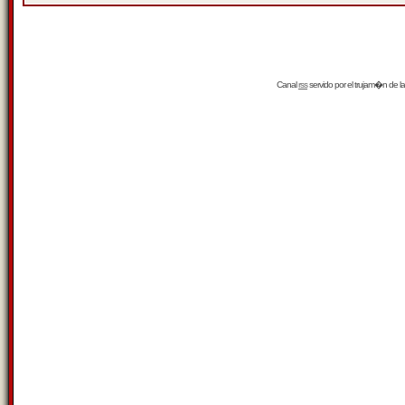
Canal
rss
servido por el
trujam�n
de la