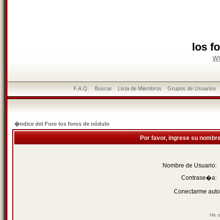
los f
w
F.A.Q.
Buscar
Lista de Miembros
Grupos de Usuarios
�ndice del Foro los foros de nódulo
Por favor, ingrese su nombr
Nombre de Usuario:
Contrase�a:
Conectarme auto
He o