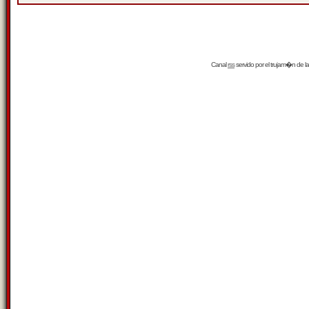
Canal
rss
servido por el
trujam�n
de la