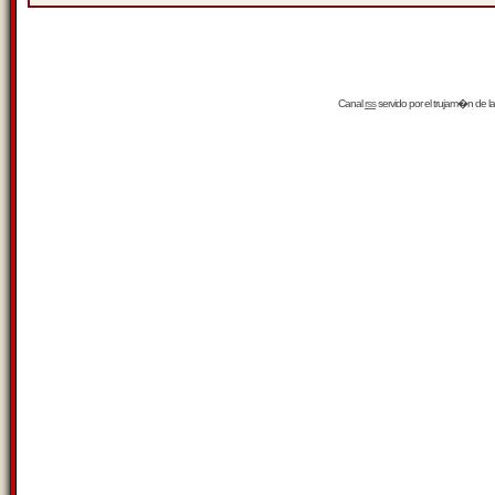
Canal
rss
servido por el
trujam�n
de la