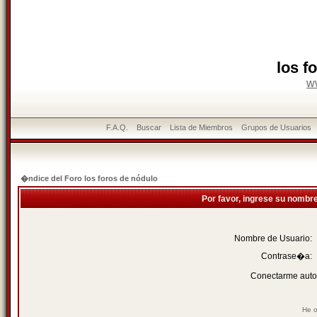
los f
w
F.A.Q.
Buscar
Lista de Miembros
Grupos de Usuarios
�ndice del Foro los foros de nódulo
Por favor, ingrese su nombr
Nombre de Usuario:
Contrase�a:
Conectarme auto
He o