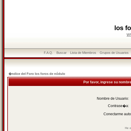
los f
w
F.A.Q.
Buscar
Lista de Miembros
Grupos de Usuarios
�ndice del Foro los foros de nódulo
Por favor, ingrese su nombr
Nombre de Usuario:
Contrase�a:
Conectarme auto
He o