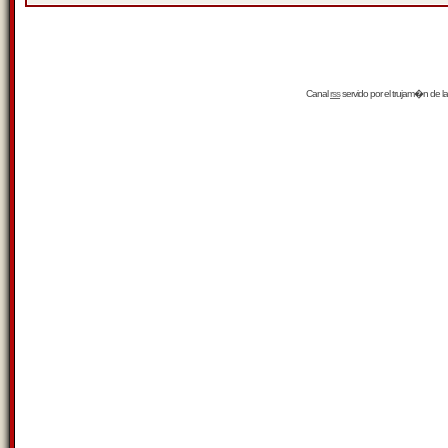
Canal
rss
servido por el
trujam�n
de la