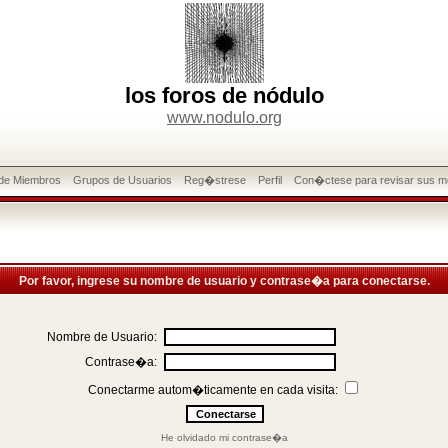
los foros de nódulo
www.nodulo.org
 de Miembros
Grupos de Usuarios
Reg�strese
Perfil
Con�ctese para revisar sus m
Por favor, ingrese su nombre de usuario y contrase�a para conectarse.
Nombre de Usuario:
Contrase�a:
Conectarme autom�ticamente en cada visita:
He olvidado mi contrase�a