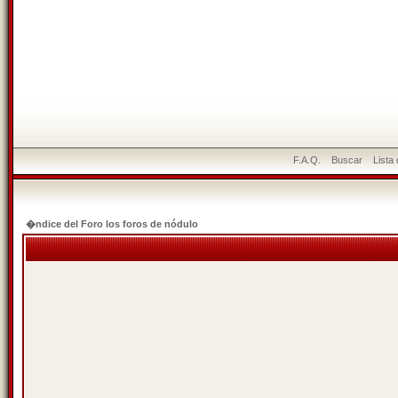
F.A.Q.
Buscar
Lista
�ndice del Foro los foros de nódulo