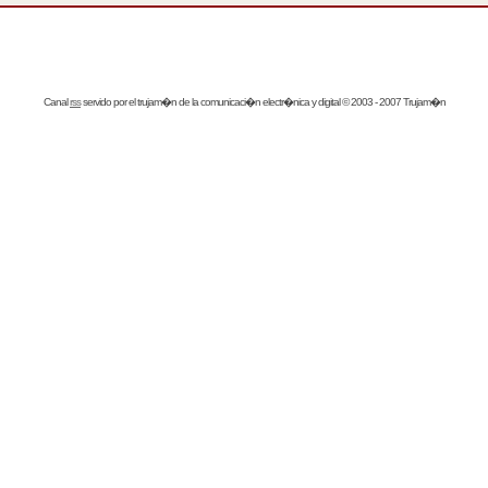
Canal
rss
servido por el
trujam�n
de la comunicaci�n electr�nica y digital © 2003 - 2007 Trujam�n