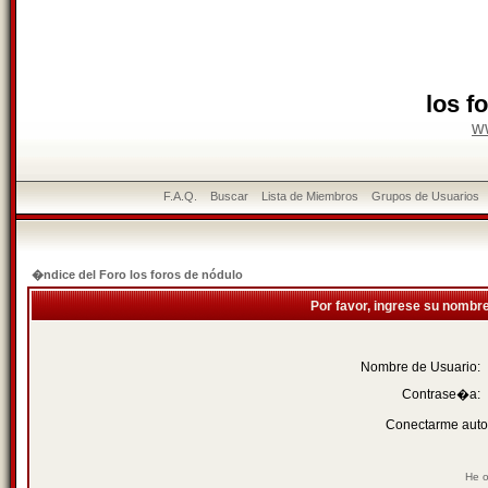
los f
w
F.A.Q.
Buscar
Lista de Miembros
Grupos de Usuarios
�ndice del Foro los foros de nódulo
Por favor, ingrese su nombr
Nombre de Usuario:
Contrase�a:
Conectarme auto
He o