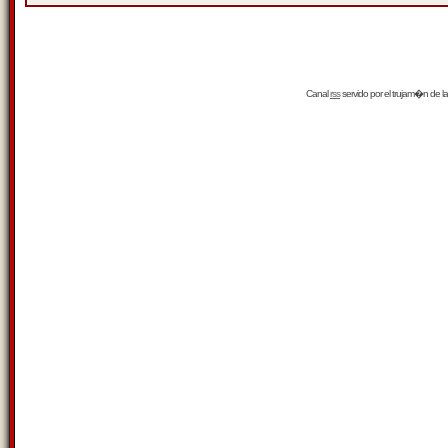
Canal
rss
servido por el
trujam�n
de la