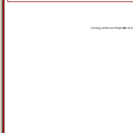
Canal
rss
servido por el
trujam�n
de la