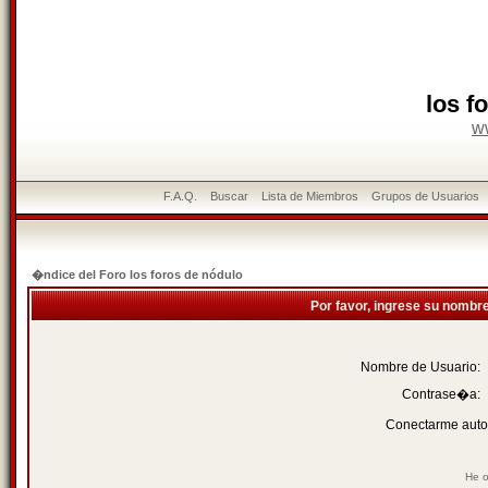
los f
w
F.A.Q.
Buscar
Lista de Miembros
Grupos de Usuarios
�ndice del Foro los foros de nódulo
Por favor, ingrese su nombr
Nombre de Usuario:
Contrase�a:
Conectarme auto
He o