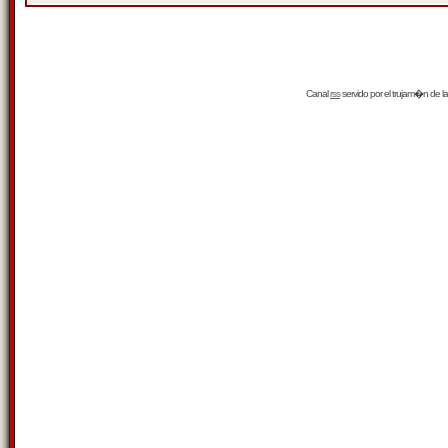
Canal
rss
servido por el
trujam�n
de la