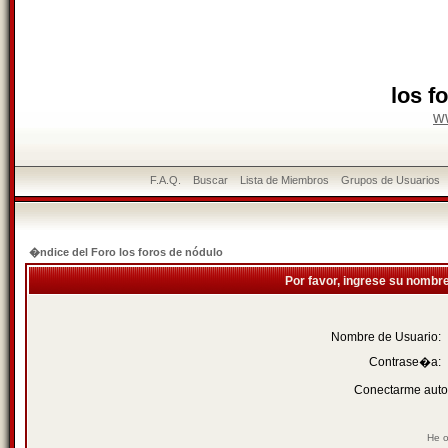
los f
w
F.A.Q.
Buscar
Lista de Miembros
Grupos de Usuarios
�ndice del Foro los foros de nódulo
Por favor, ingrese su nombr
Nombre de Usuario:
Contrase�a:
Conectarme auto
He o