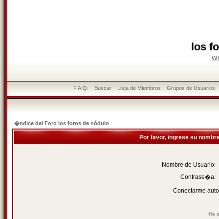
los f
w
F.A.Q.
Buscar
Lista de Miembros
Grupos de Usuarios
�ndice del Foro los foros de nódulo
Por favor, ingrese su nombr
Nombre de Usuario:
Contrase�a:
Conectarme auto
He o