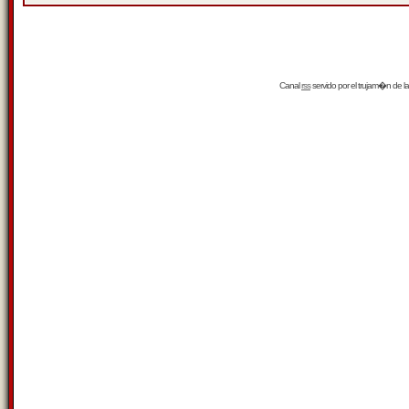
Canal
rss
servido por el
trujam�n
de la