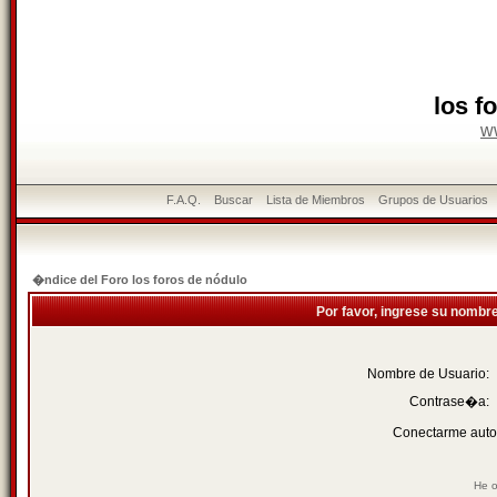
los f
w
F.A.Q.
Buscar
Lista de Miembros
Grupos de Usuarios
�ndice del Foro los foros de nódulo
Por favor, ingrese su nombr
Nombre de Usuario:
Contrase�a:
Conectarme auto
He o