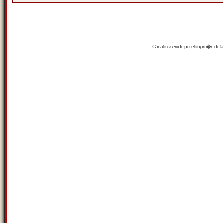
Canal
rss
servido por el
trujam�n
de la