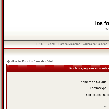
los f
w
F.A.Q.
Buscar
Lista de Miembros
Grupos de Usuarios
�ndice del Foro los foros de nódulo
Por favor, ingrese su nombr
Nombre de Usuario:
Contrase�a:
Conectarme auto
He o