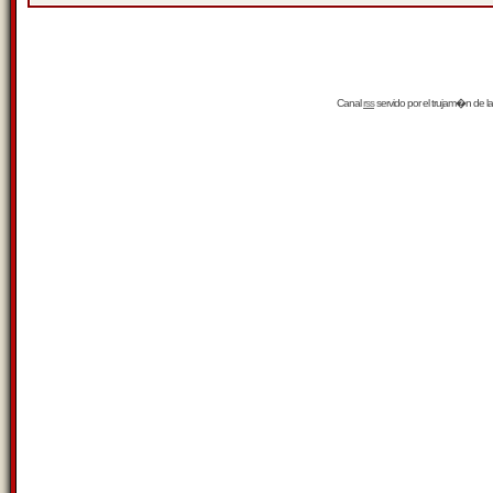
Canal
rss
servido por el
trujam�n
de la