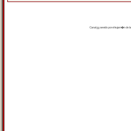
Canal
rss
servido por el
trujam�n
de la