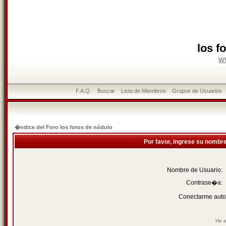
los f
w
F.A.Q.
Buscar
Lista de Miembros
Grupos de Usuarios
�ndice del Foro los foros de nódulo
Por favor, ingrese su nombr
Nombre de Usuario:
Contrase�a:
Conectarme auto
He o